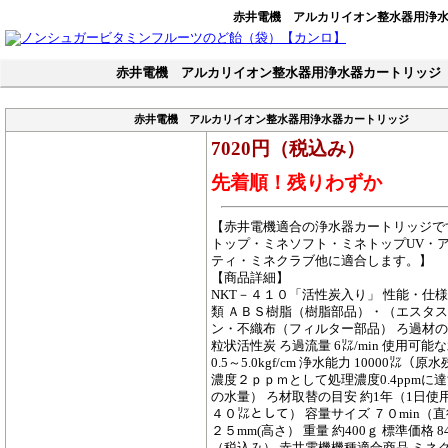
赤井電機 アルカリイオン整水器用浄
赤井電機 アルカリイオン整水器用浄水器カートリッジ
赤井電機 アルカリイオン整水器用浄水器カートリッジ
7020円（税込み）
先着順！残りわずか
【赤井電機適合の浄水器カートリッジで
トップ・ミネソフト・ミネトップUV・
ティ・ミネクラブ他に適合します。】
【商品詳細】
NKT－４１０「活性炭入り」 性能・仕様
類 ＡＢＳ樹脂（樹脂部品）・（エスタ
ン・不織布（フィルター部品） ろ過材の
粒状活性炭 ろ過流量 6㍑/min 使用可能
0.5～5.0kgf/cm 浄水能力 10000㍑（
濃度２ｐｐｍとして処理濃度0.4ppmに
の水量） ろ材取替の目安 約1年（1日使
４０㍑として） 容量サイズ ７０min（直
２５mm(高さ） 重量 約400ｇ 標準価格 8
（税込み） 赤井電機機種適合商品 ミネク