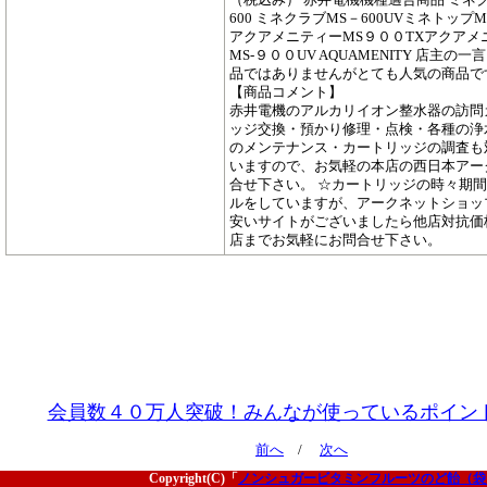
600 ミネクラブMS－600UVミネトップMS
アクアメニティーMS９００TXアクアメ
MS-９００UV AQUAMENITY 店主の
品ではありませんがとても人気の商品で
【商品コメント】
赤井電機のアルカリイオン整水器の訪問
ッジ交換・預かり修理・点検・各種の浄
のメンテナンス・カートリッジの調査も
いますので、お気軽の本店の西日本アー
合せ下さい。 ☆カートリッジの時々期
ルをしていますが、アークネットショッ
安いサイトがございましたら他店対抗価
店までお気軽にお問合せ下さい。
会員数４０万人突破！みんなが使っているポイン
前へ
/
次へ
Copyright(C)「
ノンシュガービタミンフルーツのど飴（袋